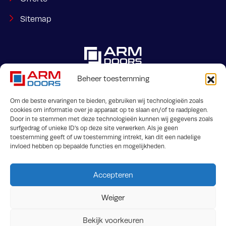
Sitemap
Beheer toestemming
Om de beste ervaringen te bieden, gebruiken wij technologieën zoals
Jaargetijdenweg 2
info@armdoors.be
cookies om informatie over je apparaat op te slaan en/of te raadplegen.
Door in te stemmen met deze technologieën kunnen wij gegevens zoals
7532 SX Enschede (NL)
surfgedrag of unieke ID's op deze site verwerken. Als je geen
toestemming geeft of uw toestemming intrekt, kan dit een nadelige
invloed hebben op bepaalde functies en mogelijkheden.
Accepteren
Weiger
Algemene voorwaarden
FAQ
Bekijk voorkeuren
Downloads
Privacy