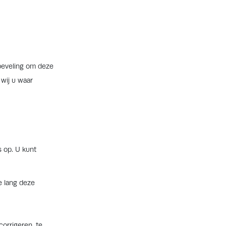
nbeveling om deze
 wij u waar
 op. U kunt
e lang deze
corrigeren, te