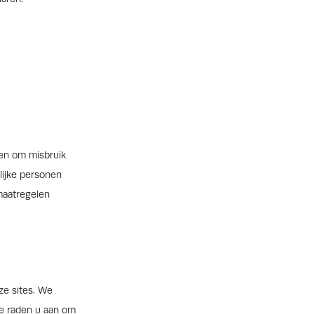
len om misbruik
lijke personen
maatregelen
ze sites. We
e raden u aan om