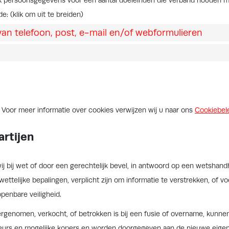
jk persoonsgegevens voor een aantal doeleinden die verband houden 
e: (klik om uit te breiden)
van telefoon, post, e-mail en/of webformulieren
 Voor meer informatie over cookies verwijzen wij u naar ons
Cookiebel
artijen
j bij wet of door een gerechtelijk bevel, in antwoord op een wetshandh
ettelijke bepalingen, verplicht zijn om informatie te verstrekken, of 
penbare veiligheid.
vergenomen, verkocht, of betrokken is bij een fusie of overname, kun
urs en mogelijke kopers en worden doorgegeven aan de nieuwe eigen