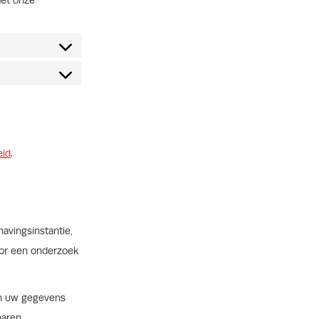
met onze
eid
.
avingsinstantie,
voor een onderzoek
nen uw gegevens
aren.