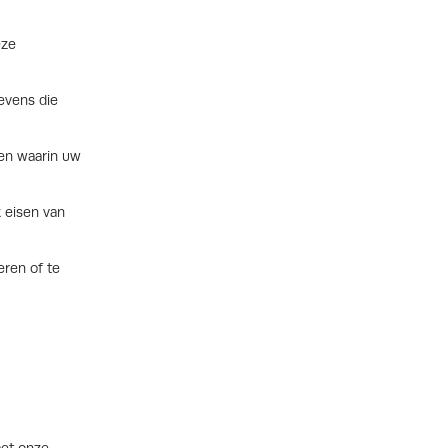
eze
evens die
len waarin uw
 eisen van
eren of te