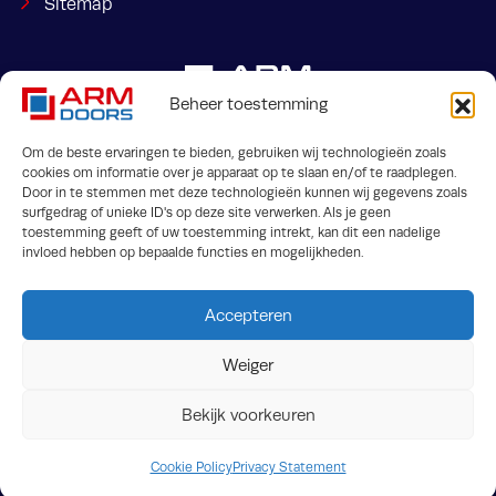
Sitemap
Beheer toestemming
Om de beste ervaringen te bieden, gebruiken wij technologieën zoals
cookies om informatie over je apparaat op te slaan en/of te raadplegen.
Door in te stemmen met deze technologieën kunnen wij gegevens zoals
Jaargetijdenweg 2
info@armdoors.be
surfgedrag of unieke ID's op deze site verwerken. Als je geen
7532 SX Enschede
toestemming geeft of uw toestemming intrekt, kan dit een nadelige
invloed hebben op bepaalde functies en mogelijkheden.
Accepteren
Weiger
Bekijk voorkeuren
Algemene voorwaarden
Privacy
Crossmedia House
© ARM Doors 2026
Cookie Policy
Privacy Statement