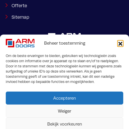
Offerte
Sitemap
Beheer toestemming
Om de beste ervaringen te bieden, gebruiken wij technologieën zoals
cookies om informatie over je apparaat op te slaan en/of te raadplegen.
Door in te stemmen met deze technologieën kunnen wij gegevens zoals
Jaargetijdenweg 2
info@armdoors.be
surfgedrag of unieke ID's op deze site verwerken. Als je geen
7532 SX Enschede
toestemming geeft of uw toestemming intrekt, kan dit een nadelige
invloed hebben op bepaalde functies en mogelijkheden.
Accepteren
Weiger
Bekijk voorkeuren
Algemene voorwaarden
Privacy