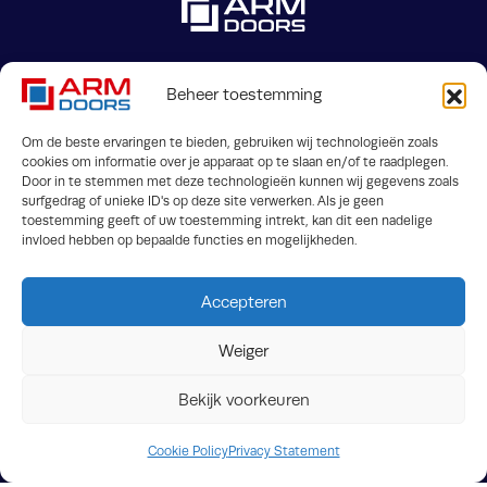
Beheer toestemming
Jaargetijdenweg 2
info@armdoors.be
Om de beste ervaringen te bieden, gebruiken wij technologieën zoals
7532 SX Enschede (les
cookies om informatie over je apparaat op te slaan en/of te raadplegen.
Door in te stemmen met deze technologieën kunnen wij gegevens zoals
Pays-Bas)
surfgedrag of unieke ID's op deze site verwerken. Als je geen
toestemming geeft of uw toestemming intrekt, kan dit een nadelige
invloed hebben op bepaalde functies en mogelijkheden.
Accepteren
Weiger
Termes et conditions
FAQ
Bekijk voorkeuren
Downloads
Confidentialite
Crossmedia House
© ARM Doors 2026
Cookie Policy
Privacy Statement