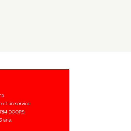
ne
 et un service
e ARM DOORS
5 ans.