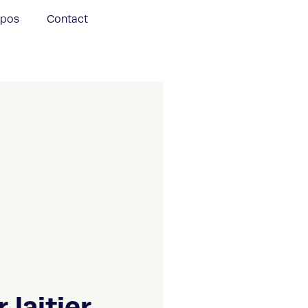
opos
Contact
 laitier