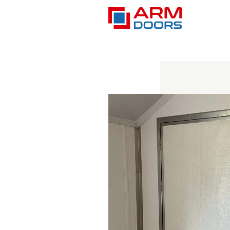
Cases
>
Producteur laitier