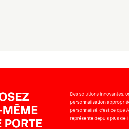
OSEZ
Des solutions innovantes, u
personnalisation appropriée
-MÊME
personnalisé, c’est ce qu
représente depuis plus de 1
 PORTE