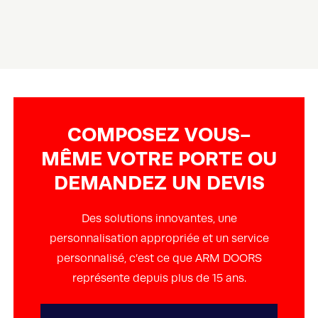
COMPOSEZ VOUS-
MÊME VOTRE PORTE OU
DEMANDEZ UN DEVIS
Des solutions innovantes, une
personnalisation appropriée et un service
personnalisé, c’est ce que ARM DOORS
représente depuis plus de 15 ans.