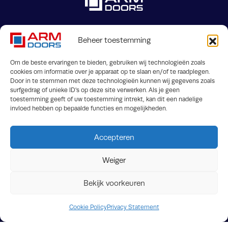
Beheer toestemming
Jaargetijdenweg 2
info@armdoors.be
Om de beste ervaringen te bieden, gebruiken wij technologieën zoals
7532 SX Enschede (les
cookies om informatie over je apparaat op te slaan en/of te raadplegen.
Door in te stemmen met deze technologieën kunnen wij gegevens zoals
Pays-Bas)
surfgedrag of unieke ID's op deze site verwerken. Als je geen
toestemming geeft of uw toestemming intrekt, kan dit een nadelige
invloed hebben op bepaalde functies en mogelijkheden.
Accepteren
Weiger
Termes et conditions
FAQ
Bekijk voorkeuren
Downloads
Confidentialite
Crossmedia House
© ARM Doors 2026
Cookie Policy
Privacy Statement