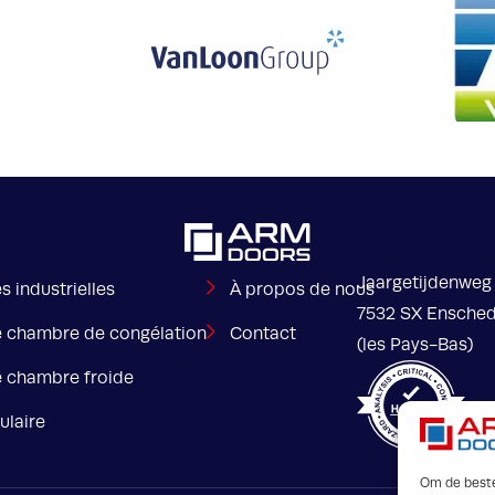
Jaargetijdenweg
s industrielles
À propos de nous
7532 SX Ensche
e chambre de congélation
Contact
(les Pays-Bas)
e chambre froide
ulaire
Om de beste