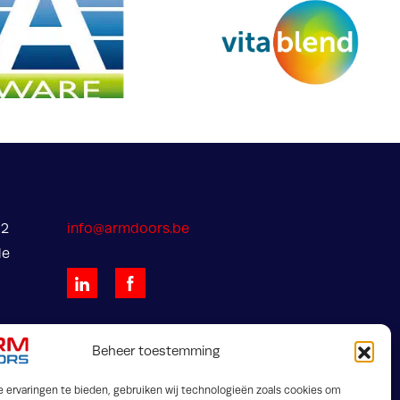
 2
info@armdoors.be
de
Beheer toestemming
 ervaringen te bieden, gebruiken wij technologieën zoals cookies om