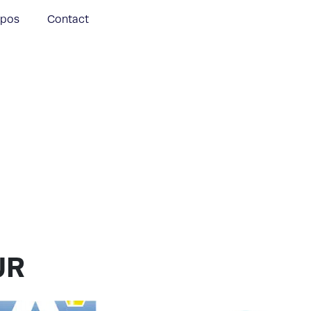
opos
Contact
UR